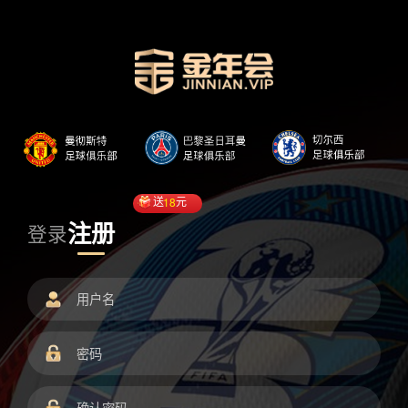
送
18
元
注册
登录